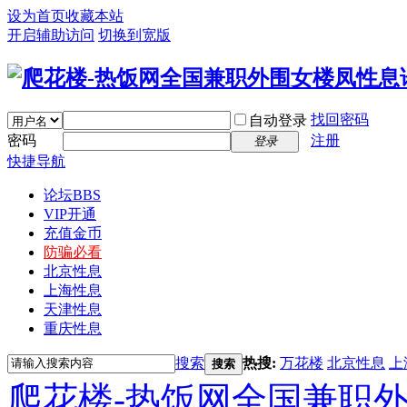
设为首页
收藏本站
开启辅助访问
切换到宽版
找回密码
自动登录
密码
注册
登录
快捷导航
论坛
BBS
VIP开通
充值金币
防骗必看
北京性息
上海性息
天津性息
重庆性息
搜索
热搜:
万花楼
北京性息
上
搜索
爬花楼-热饭网全国兼职