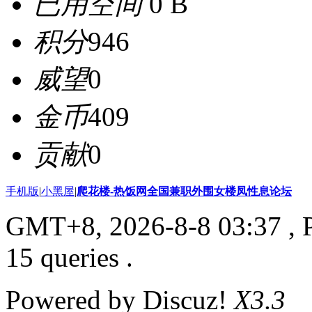
已用空间
0 B
积分
946
威望
0
金币
409
贡献
0
手机版
|
小黑屋
|
爬花楼-热饭网全国兼职外围女楼凤性息论坛
GMT+8, 2026-8-8 03:37
, 
15 queries .
Powered by Discuz!
X3.3